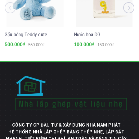
Gấu bông Teddy cute
Nước hoa DG
500.000₫
100.000₫
550.000₫
150.000₫
CÔNG TY CP ĐẦU TƯ & XÂY DỰNG NHÀ NAM PHÁT
HỆ THỐNG NHÀ LẮP GHÉP BẰNG THÉP NHẸ, LẮP ĐẶT
NHANH, TIẾT KIỆM CHI PHÍ, AN TOÀN VÀ ĐÁNG TIN CẬY