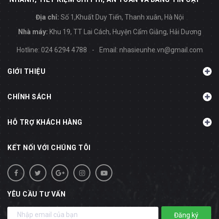
Địa chỉ:
Số 1,Khuất Duy Tiến, Thanh xuân, Hà Nội
Nhà máy:
Khu 19, TT Lai Cách, Huyện Cẩm Giằng, Hải Dương
Hotline:
024 6294 4788
-
Email:
nhasieunhe.vn@gmail.com
GIỚI THIỆU
CHÍNH SÁCH
HỖ TRỢ KHÁCH HÀNG
KẾT NỐI VỚI CHÚNG TÔI
YÊU CẦU TƯ VẤN
Đăng ký