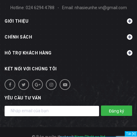
Hotline:
024 6294 4788
-
Email:
nhasieunhe.vn@gmail.com
GIỚI THIỆU
CHÍNH SÁCH
HỖ TRỢ KHÁCH HÀNG
KẾT NỐI VỚI CHÚNG TÔI
YÊU CẦU TƯ VẤN
Đăng ký
Tắt [X]
© Bản quyền thuộc về
Nam Phát co.ltd