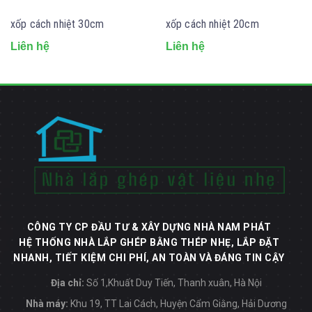
xốp cách nhiệt 30cm
xốp cách nhiệt 20cm
Liên hệ
Liên hệ
CÔNG TY CP ĐẦU TƯ & XÂY DỰNG NHÀ NAM PHÁT
HỆ THỐNG NHÀ LẮP GHÉP BẰNG THÉP NHẸ, LẮP ĐẶT
NHANH, TIẾT KIỆM CHI PHÍ, AN TOÀN VÀ ĐÁNG TIN CẬY
Địa chỉ:
Số 1,Khuất Duy Tiến, Thanh xuân, Hà Nội
Nhà máy:
Khu 19, TT Lai Cách, Huyện Cẩm Giằng, Hải Dương