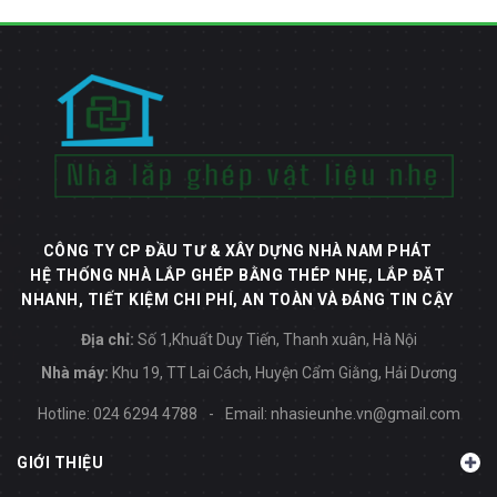
CÔNG TY CP ĐẦU TƯ & XÂY DỰNG NHÀ NAM PHÁT
HỆ THỐNG NHÀ LẮP GHÉP BẰNG THÉP NHẸ, LẮP ĐẶT
NHANH, TIẾT KIỆM CHI PHÍ, AN TOÀN VÀ ĐÁNG TIN CẬY
Địa chỉ:
Số 1,Khuất Duy Tiến, Thanh xuân, Hà Nội
Nhà máy:
Khu 19, TT Lai Cách, Huyện Cẩm Giằng, Hải Dương
Hotline:
024 6294 4788
-
Email:
nhasieunhe.vn@gmail.com
GIỚI THIỆU