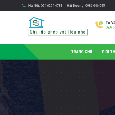
Hà Nội:
024 6294 4788
Hải Dương:
0986 646 055
Tư Vấ
024 6
TRANG CHỦ
GIỚI TH