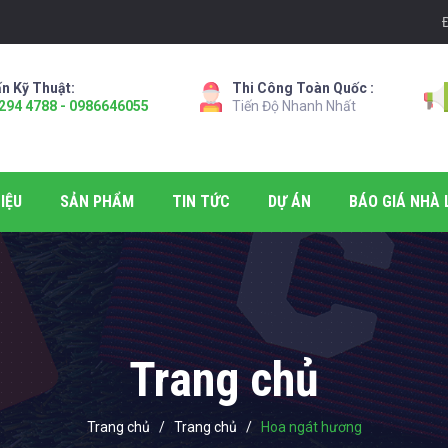
n Kỹ Thuật:
Thi Công Toàn Quốc :
294 4788 - 0986646055
Tiến Độ Nhanh Nhất
IỆU
SẢN PHẨM
TIN TỨC
DỰ ÁN
BÁO GIÁ NHÀ 
Trang chủ
Trang chủ
/
Trang chủ
/
Hoa ngát hương