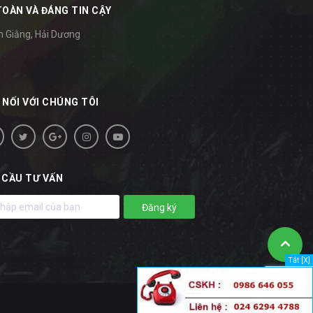
TOÀN VÀ ĐÁNG TIN CẬY
m Giằng, Hải Dương
 NỐI VỚI CHÚNG TÔI
 CẦU TƯ VẤN
Đăng ký
Tắt [X]