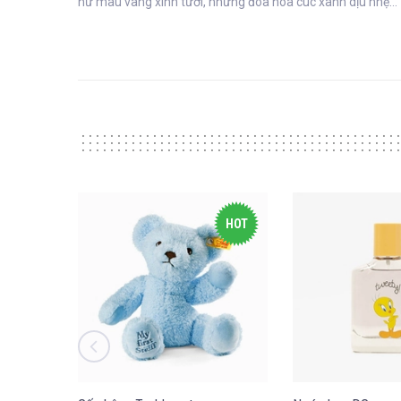
nữ màu vàng xinh tươi, những đóa hoa cúc xanh dịu nhẹ… 
HOT