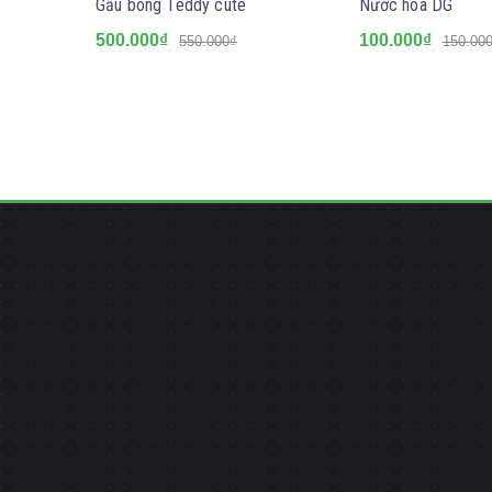
Gấu bông Teddy cute
Nước hoa DG
500.000₫
100.000₫
550.000₫
150.00