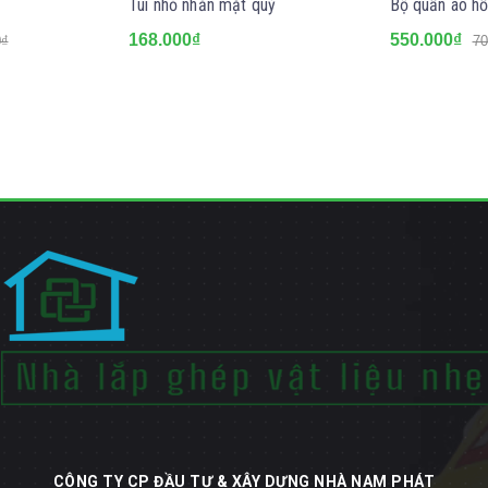
Túi nhỏ nhắn mặt quỷ
Bộ quần áo hồ
168.000₫
550.000₫
0₫
70
CÔNG TY CP ĐẦU TƯ & XÂY DỰNG NHÀ NAM PHÁT