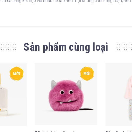
Tất cả cùng kết hợp với nhau để tạo nên một khung cảnh lãng mạn, nên 
Sản phẩm cùng loại
MỚI
MỚI