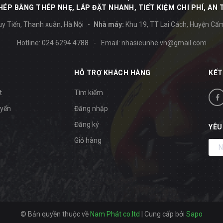
ÉP BẰNG THÉP NHẸ, LẮP ĐẶT NHANH, TIẾT KIỆM CHI PHÍ, AN 
y Tiến, Thanh xuân, Hà Nội
Nhà máy:
Khu 19, TT Lai Cách, Huyện Cẩ
Hotline:
024 6294 4788
-
Email:
nhasieunhe.vn@gmail.com
HỖ TRỢ KHÁCH HÀNG
KẾT
t
Tìm kiếm
uyển
Đăng nhập
Đăng ký
YÊU
Giỏ hàng
© Bản quyền thuộc về
Nam Phát co.ltd
|
Cung cấp bởi
Sapo