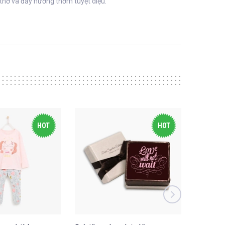
thơ và đầy hương thơm tuyệt diệu.
HOT
HOT