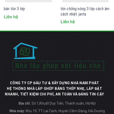
bán tôn 3 lớp
tôn chống nóng 3 lớp cách âm
cách nhiệt javta
Liên hệ
Liên hệ
CÔNG TY CP ĐẦU TƯ & XÂY DỰNG NHÀ NAM PHÁT
HỆ THỐNG NHÀ LẮP GHÉP BẰNG THÉP NHẸ, LẮP ĐẶT
NHANH, TIẾT KIỆM CHI PHÍ, AN TOÀN VÀ ĐÁNG TIN CẬY
Địa chỉ:
Số 1,Khuất Duy Tiến, Thanh xuân, Hà Nội
Nhà máy:
Khu 19, TT Lai Cách, Huyện Cẩm Giằng, Hải Dương