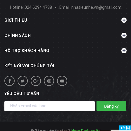
Hotline:
024 6294 4788
-
Email:
nhasieunhe.vn@gmail.com
GIỚI THIỆU
CHÍNH SÁCH
HỖ TRỢ KHÁCH HÀNG
KẾT NỐI VỚI CHÚNG TÔI
YÊU CẦU TƯ VẤN
Đăng ký
Tắt [X]
© Bản quyền thuộc về
Nam Phát co.ltd