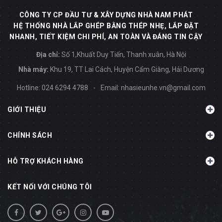
CÔNG TY CP ĐẦU TƯ & XÂY DỰNG NHÀ NAM PHÁT
HỆ THỐNG NHÀ LẮP GHÉP BẰNG THÉP NHẸ, LẮP ĐẶT
NHANH, TIẾT KIỆM CHI PHÍ, AN TOÀN VÀ ĐÁNG TIN CẬY
Địa chỉ:
Số 1,Khuất Duy Tiến, Thanh xuân, Hà Nội
Nhà máy:
Khu 19, TT Lai Cách, Huyện Cẩm Giằng, Hải Dương
Hotline:
024 6294 4788
-
Email:
nhasieunhe.vn@gmail.com
GIỚI THIỆU
CHÍNH SÁCH
HỖ TRỢ KHÁCH HÀNG
KẾT NỐI VỚI CHÚNG TÔI