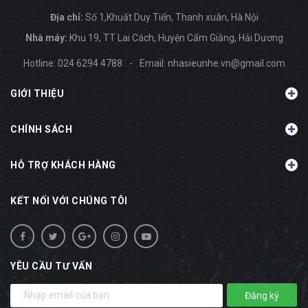
Địa chỉ:
Số 1,Khuất Duy Tiến, Thanh xuân, Hà Nội
Nhà máy:
Khu 19, TT Lai Cách, Huyện Cẩm Giằng, Hải Dương
Hotline:
024 6294 4788
-
Email:
nhasieunhe.vn@gmail.com
GIỚI THIỆU
CHÍNH SÁCH
HỖ TRỢ KHÁCH HÀNG
KẾT NỐI VỚI CHÚNG TÔI
YÊU CẦU TƯ VẤN
Đăng ký