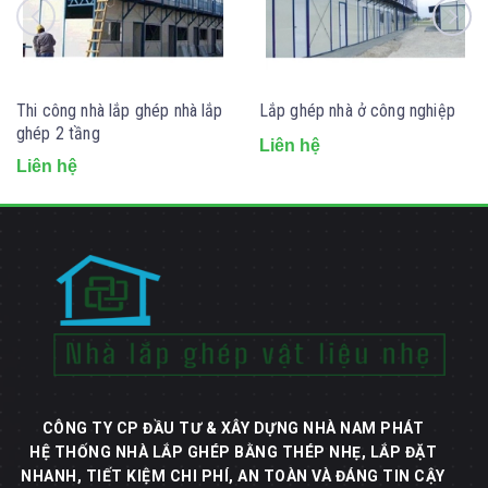
Thi công nhà lắp ghép nhà lắp
Lắp ghép nhà ở công nghiệp
ghép 2 tầng
Liên hệ
Liên hệ
CÔNG TY CP ĐẦU TƯ & XÂY DỰNG NHÀ NAM PHÁT
HỆ THỐNG NHÀ LẮP GHÉP BẰNG THÉP NHẸ, LẮP ĐẶT
NHANH, TIẾT KIỆM CHI PHÍ, AN TOÀN VÀ ĐÁNG TIN CẬY