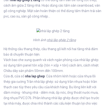
Sàn
nhà lắp ghép 2 tầng
có thể dùng tấm sàn bê tông cốt thép,
cách âm giữa 2 tầng nhà. Hoặc dùng các tấm sàn ceamboad, ván
gỗ công nghiệp. Mặt sàn hoàn thiện có thể dùng tấm thảm trải sàn
pvc, cao su, sàn gỗ công nhiệp...
Hình ảnh
nhà lắp ghép 2 tầng
Hệ thống cầu thang thép, cầu thang gỗ kết nối hai tầng nhà đảm
bảo di chuyển thuận tiện.
Vách bao che xung quanh và vách ngăn phòng của nhà lắp ghép:
sử dụng tấm panel tôn xốp (tôn + xốp + tôn) cách âm, cách nhiệt.
Chiều dày sản phẩm 50mm đến 100mm.
Cửa đi, cửa sổ
nha lap ghep
: Cửa nhôm kính hoặc cửa nhựa lõi
thép gia cường Trần nhà lắp ghép: sử dụng trần nhựa hoặc trần
thạch cao tùy theo yêu cầu của khách hàng. Bu lông liên kết với
dầm móng - khung nhà - diềm mái, ốp nóc, ống thoát nước mưa,
ống nhựa PVC D76. Phần khung nhà lắp ghép được chế tạo trước
tại nhà máy, được chia nhỏ thành các cấu kiện thuận lợi cho việc