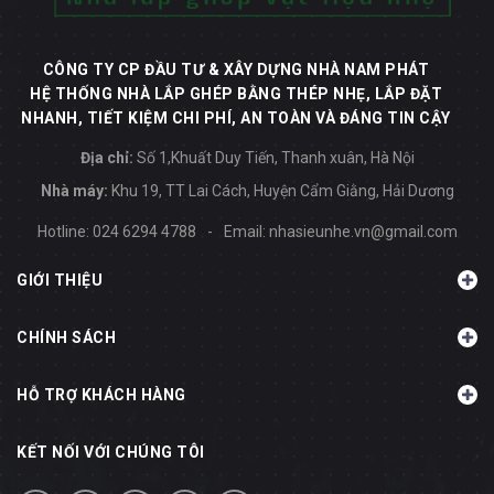
CÔNG TY CP ĐẦU TƯ & XÂY DỰNG NHÀ NAM PHÁT
HỆ THỐNG NHÀ LẮP GHÉP BẰNG THÉP NHẸ, LẮP ĐẶT
NHANH, TIẾT KIỆM CHI PHÍ, AN TOÀN VÀ ĐÁNG TIN CẬY
Địa chỉ:
Số 1,Khuất Duy Tiến, Thanh xuân, Hà Nội
Nhà máy:
Khu 19, TT Lai Cách, Huyện Cẩm Giằng, Hải Dương
Hotline:
024 6294 4788
-
Email:
nhasieunhe.vn@gmail.com
GIỚI THIỆU
CHÍNH SÁCH
HỖ TRỢ KHÁCH HÀNG
KẾT NỐI VỚI CHÚNG TÔI