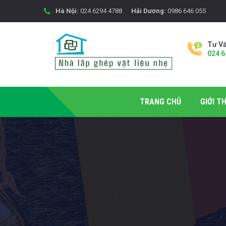
Hà Nội:
024 6294 4788
Hải Dương:
0986 646 055
Tư Vấ
024 6
TRANG CHỦ
GIỚI TH