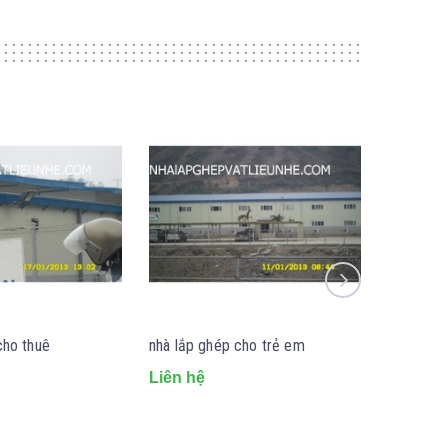
cho thuê
nhà lắp ghép cho trẻ em
bán nhà 
Liên hệ
Liên hệ