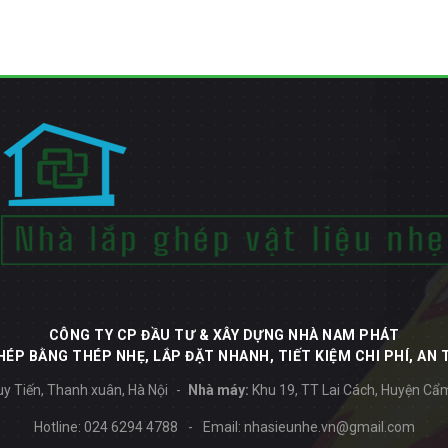
CÔNG TY CP ĐẦU TƯ & XÂY DỰNG NHÀ NAM PHÁT
ÉP BẰNG THÉP NHẸ, LẮP ĐẶT NHANH, TIẾT KIỆM CHI PHÍ, AN 
y Tiến, Thanh xuân, Hà Nội
Nhà máy:
Khu 19, TT Lai Cách, Huyện Cẩ
Hotline:
024 6294 4788
-
Email:
nhasieunhe.vn@gmail.com