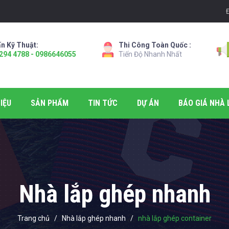
n Kỹ Thuật:
Thi Công Toàn Quốc :
294 4788 - 0986646055
Tiến Độ Nhanh Nhất
IỆU
SẢN PHẨM
TIN TỨC
DỰ ÁN
BÁO GIÁ NHÀ 
Nhà lắp ghép nhanh
Trang chủ
/
Nhà lắp ghép nhanh
/
nhà lắp ghép container