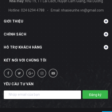
Nhà máy:
Khu 19, TT Lai Cách, Huyện Cẩm Giằng, Hải Dương
Hotline:
024 6294 4788
-
Email:
nhasieunhe.vn@gmail.com
GIỚI THIỆU
CHÍNH SÁCH
HỖ TRỢ KHÁCH HÀNG
KẾT NỐI VỚI CHÚNG TÔI
YÊU CẦU TƯ VẤN
Đăng ký