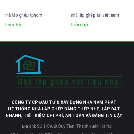
nhà lắp ghép tphcm
nhà lắp ghép tại việt nam
Liên hệ
Liên hệ
CÔNG TY CP ĐẦU TƯ & XÂY DỰNG NHÀ NAM PHÁT
HỆ THỐNG NHÀ LẮP GHÉP BẰNG THÉP NHẸ, LẮP ĐẶT
NHANH, TIẾT KIỆM CHI PHÍ, AN TOÀN VÀ ĐÁNG TIN CẬY
Địa chỉ:
Số 1,Khuất Duy Tiến, Thanh xuân, Hà Nội