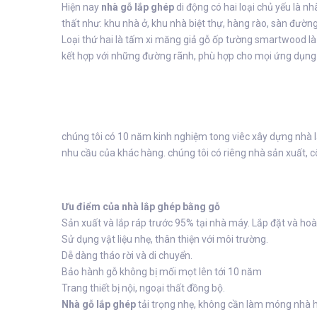
Hiện nay
nhà gỗ lắp ghép
di động có hai loại chủ yếu là 
thất như: khu nhà ở, khu nhà biệt thự, hàng rào, sàn đường
Loại thứ hai là tấm xi măng giả gỗ ốp tường smartwood là 
kết hợp với những đường rãnh, phù hợp cho mọi ứng dụng t
chúng tôi có 10 năm kinh nghiệm tong viêc xây dựng nhà lắ
nhu cầu của khác hàng. chúng tôi có riêng nhà sản xuất, c
Ưu điểm của nhà lắp ghép bằng gỗ
Sản xuất và lắp ráp trước 95% tại nhà máy. Lắp đặt và ho
Sử dụng vật liệu nhẹ, thân thiện với môi trường.
Dễ dàng tháo rời và di chuyển.
Bảo hành gỗ không bị mối mọt lên tới 10 năm
Trang thiết bị nội, ngoại thất đồng bộ.
Nhà gỗ lắp ghép
tải trọng nhẹ, không cần làm móng nhà h