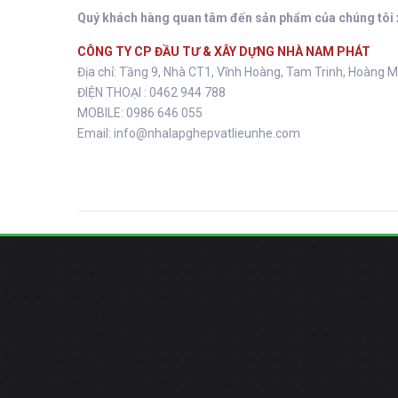
Quý khách hàng quan tâm đến sản phẩm của chúng tôi xi
CÔNG TY CP ĐẦU TƯ & XÂY DỰNG NHÀ NAM PHÁT
Địa chỉ: Tầng 9, Nhà CT1, Vĩnh Hoàng, Tam Trinh, Hoàng Ma
ĐIỆN THOẠI : 0462 944 788
MOBILE: 0986 646 055
Email: info@nhalapghepvatlieunhe.com