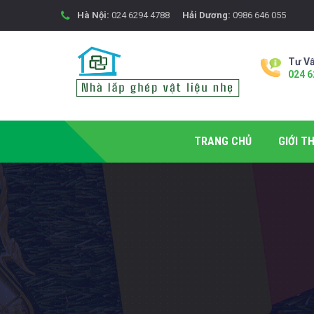
Hà Nội:
024 6294 4788
Hải Dương:
0986 646 055
Tư Vấ
024 6
TRANG CHỦ
GIỚI TH