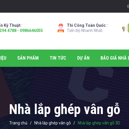
n Kỹ Thuật:
Thi Công Toàn Quốc :
294 4788 - 0986646055
Tiến Độ Nhanh Nhất
IỆU
SẢN PHẨM
TIN TỨC
DỰ ÁN
BÁO GIÁ NHÀ 
Nhà lắp ghép vân gỗ
Trang chủ
/
Nhà lắp ghép vân gỗ
/
Nhà lắp ghép vân gỗ 3D