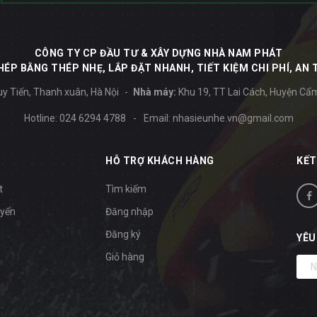
CÔNG TY CP ĐẦU TƯ & XÂY DỰNG NHÀ NAM PHÁT
ÉP BẰNG THÉP NHẸ, LẮP ĐẶT NHANH, TIẾT KIỆM CHI PHÍ, AN 
y Tiến, Thanh xuân, Hà Nội
Nhà máy:
Khu 19, TT Lai Cách, Huyện Cẩ
Hotline:
024 6294 4788
-
Email:
nhasieunhe.vn@gmail.com
HỖ TRỢ KHÁCH HÀNG
KẾT
t
Tìm kiếm
uyển
Đăng nhập
Đăng ký
YÊU
Giỏ hàng