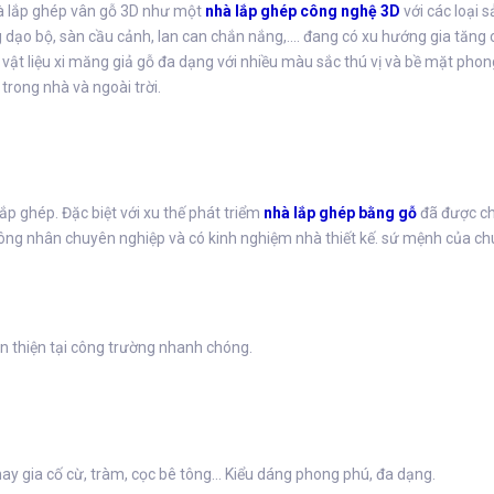
nhà lắp ghép vân gỗ 3D như một
nhà lắp ghép công nghệ 3D
với các loại 
 dạo bộ, sàn cầu cảnh, lan can chắn nắng,.... đang có xu hướng gia tăng c
vật liệu xi măng giả gỗ đa dạng với nhiều màu sắc thú vị và bề mặt pho
rong nhà và ngoài trời.
p ghép. Đặc biệt với xu thế phát triểm
nhà lắp ghép bằng gỗ
đã được ch
ông nhân chuyên nghiệp và có kinh nghiệm nhà thiết kế. sứ mệnh của chú
àn thiện tại công trường nhanh chóng.
ay gia cố cừ, tràm, cọc bê tông… Kiểu dáng phong phú, đa dạng.