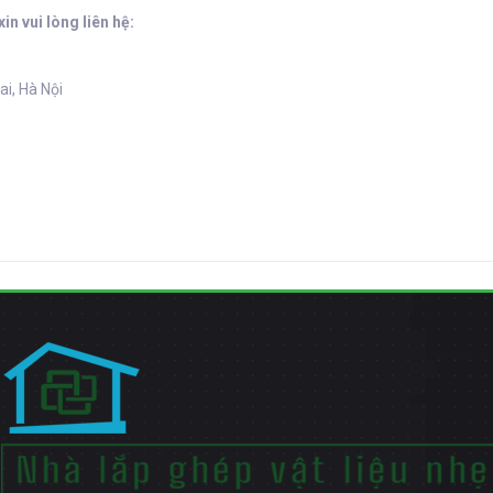
n vui lòng liên hệ:
i, Hà Nội