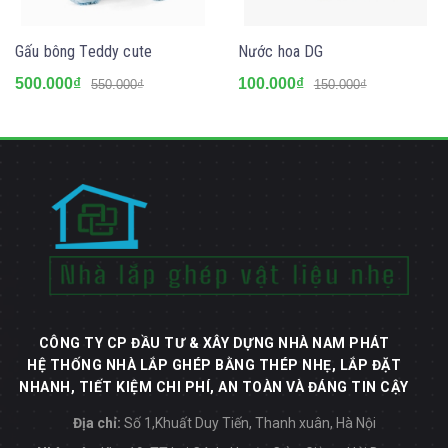
Gấu bông Teddy cute
Nước hoa DG
500.000₫
100.000₫
550.000₫
150.000₫
CÔNG TY CP ĐẦU TƯ & XÂY DỰNG NHÀ NAM PHÁT
HỆ THỐNG NHÀ LẮP GHÉP BẰNG THÉP NHẸ, LẮP ĐẶT
NHANH, TIẾT KIỆM CHI PHÍ, AN TOÀN VÀ ĐÁNG TIN CẬY
Địa chỉ:
Số 1,Khuất Duy Tiến, Thanh xuân, Hà Nội