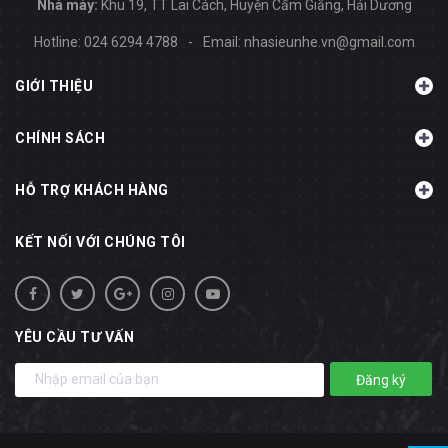
Nhà máy:
Khu 19, TT Lai Cách, Huyện Cẩm Giằng, Hải Dương
Hotline:
024 6294 4788
-
Email:
nhasieunhe.vn@gmail.com
GIỚI THIỆU
CHÍNH SÁCH
HỖ TRỢ KHÁCH HÀNG
KẾT NỐI VỚI CHÚNG TÔI
YÊU CẦU TƯ VẤN
Đăng ký