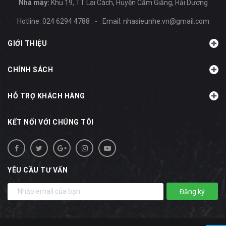
Nhà máy:
Khu 19, TT Lai Cách, Huyện Cẩm Giằng, Hải Dương
Hotline:
024 6294 4788
-
Email:
nhasieunhe.vn@gmail.com
GIỚI THIỆU
CHÍNH SÁCH
HỖ TRỢ KHÁCH HÀNG
KẾT NỐI VỚI CHÚNG TÔI
YÊU CẦU TƯ VẤN
Đăng ký