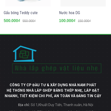
Gấu bông Teddy cute
Nước hoa DG
500.000₫
100.000₫
550.000₫
150.000₫
CÔNG TY CP ĐẦU TƯ & XÂY DỰNG NHÀ NAM PHÁT
HỆ THỐNG NHÀ LẮP GHÉP BẰNG THÉP NHẸ, LẮP ĐẶT
NHANH, TIẾT KIỆM CHI PHÍ, AN TOÀN VÀ ĐÁNG TIN CẬY
Địa chỉ:
Số 1,Khuất Duy Tiến, Thanh xuân, Hà Nội