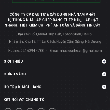
CÔNG TY CP ĐẦU TƯ & XÂY DỰNG NHÀ NAM PHÁT
HỆ THỐNG NHÀ LẮP GHÉP BẰNG THÉP NHẸ, LẮP ĐẶT
NHANH, TIẾT KIỆM CHI PHÍ, AN TOÀN VÀ ĐÁNG TIN CẬY
Địa chỉ:
Số 1,Khuất Duy Tiến, Thanh xuân, Hà Nội
Nhà máy:
Khu 19, TT Lai Cách, Huyện Cẩm Giằng, Hải Dương
Hotline:
024 6294 4788
-
Email:
nhasieunhe.vn@gmail.com
GIỚI THIỆU
CHÍNH SÁCH
HỖ TRỢ KHÁCH HÀNG
KẾT NỐI VỚI CHÚNG TÔI