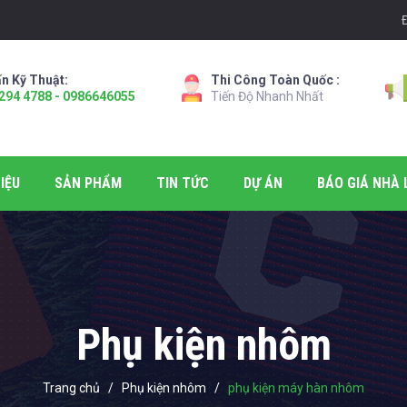
n Kỹ Thuật:
Thi Công Toàn Quốc :
294 4788 - 0986646055
Tiến Độ Nhanh Nhất
IỆU
SẢN PHẨM
TIN TỨC
DỰ ÁN
BÁO GIÁ NHÀ 
Phụ kiện nhôm
Trang chủ
/
Phụ kiện nhôm
/
phụ kiện máy hàn nhôm