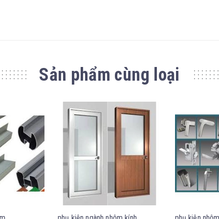
Sản phẩm cùng loại
ôm
phụ kiện ngành nhôm kính
phụ kiện nhô