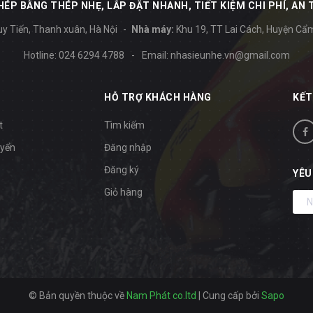
ÉP BẰNG THÉP NHẸ, LẮP ĐẶT NHANH, TIẾT KIỆM CHI PHÍ, AN 
y Tiến, Thanh xuân, Hà Nội
Nhà máy:
Khu 19, TT Lai Cách, Huyện Cẩ
Hotline:
024 6294 4788
-
Email:
nhasieunhe.vn@gmail.com
HỖ TRỢ KHÁCH HÀNG
KẾT
t
Tìm kiếm
uyển
Đăng nhập
Đăng ký
YÊU
Giỏ hàng
© Bản quyền thuộc về
Nam Phát co.ltd
|
Cung cấp bởi
Sapo