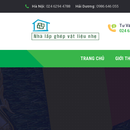
Hà Nội:
024 6294 4788
Hải Dương:
0986 646 055
Tư Vấ
024 6
TRANG CHỦ
GIỚI TH