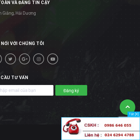
TOÀN VÀ ĐÁNG TIN CẬY
m Giằng, Hải Dương
 NỐI VỚI CHÚNG TÔI
 CẦU TƯ VẤN
Đăng ký
Tắt [X]