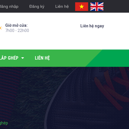
Đăng nhập
Đăng ký
Liên hệ
Giờ mở cửa:
Liên hệ ngay
7h00 - 22h00
LẮP GHÉP
LIÊN HỆ
 ghép