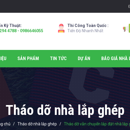
n Kỹ Thuật:
Thi Công Toàn Quốc :
294 4788 - 0986646055
Tiến Độ Nhanh Nhất
IỆU
SẢN PHẨM
TIN TỨC
DỰ ÁN
BÁO GIÁ NHÀ 
Tháo dỡ nhà lắp ghép
ng chủ
/
Tháo dỡ nhà lắp ghép
/
Tháo dỡ vẫn chuyển lắp đặt nhà lắp