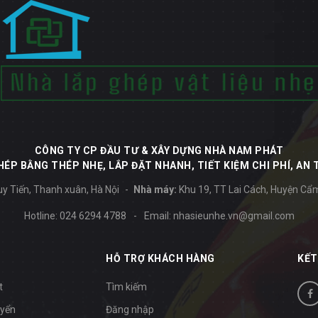
CÔNG TY CP ĐẦU TƯ & XÂY DỰNG NHÀ NAM PHÁT
ÉP BẰNG THÉP NHẸ, LẮP ĐẶT NHANH, TIẾT KIỆM CHI PHÍ, AN 
y Tiến, Thanh xuân, Hà Nội
Nhà máy:
Khu 19, TT Lai Cách, Huyện Cẩ
Hotline:
024 6294 4788
-
Email:
nhasieunhe.vn@gmail.com
HỖ TRỢ KHÁCH HÀNG
KẾT
t
Tìm kiếm
uyển
Đăng nhập