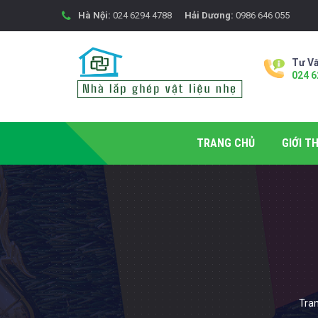
Hà Nội:
024 6294 4788
Hải Dương:
0986 646 055
Tư Vấ
024 6
TRANG CHỦ
GIỚI TH
Tra