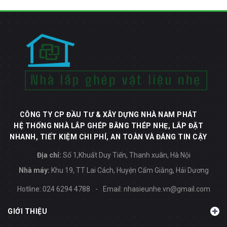
CÔNG TY CP ĐẦU TƯ & XÂY DỰNG NHÀ NAM PHÁT
HỆ THỐNG NHÀ LẮP GHÉP BẰNG THÉP NHẸ, LẮP ĐẶT
NHANH, TIẾT KIỆM CHI PHÍ, AN TOÀN VÀ ĐÁNG TIN CẬY
Địa chỉ:
Số 1,Khuất Duy Tiến, Thanh xuân, Hà Nội
Nhà máy:
Khu 19, TT Lai Cách, Huyện Cẩm Giằng, Hải Dương
Hotline:
024 6294 4788
-
Email:
nhasieunhe.vn@gmail.com
GIỚI THIỆU