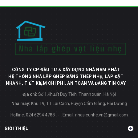
CÔNG TY CP ĐẦU TƯ & XÂY DỰNG NHÀ NAM PHÁT
HỆ THỐNG NHÀ LẮP GHÉP BẰNG THÉP NHẸ, LẮP ĐẶT
NHANH, TIẾT KIỆM CHI PHÍ, AN TOÀN VÀ ĐÁNG TIN CẬY
Địa chỉ:
Số 1,Khuất Duy Tiến, Thanh xuân, Hà Nội
Nhà máy:
Khu 19, TT Lai Cách, Huyện Cẩm Giằng, Hải Dương
Hotline:
024 6294 4788
-
Email:
nhasieunhe.vn@gmail.com
GIỚI THIỆU