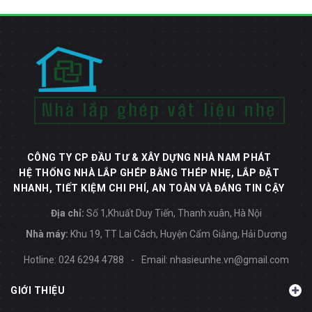
CÔNG TY CP ĐẦU TƯ & XÂY DỰNG NHÀ NAM PHÁT
HỆ THỐNG NHÀ LẮP GHÉP BẰNG THÉP NHẸ, LẮP ĐẶT
NHANH, TIẾT KIỆM CHI PHÍ, AN TOÀN VÀ ĐÁNG TIN CẬY
Địa chỉ:
Số 1,Khuất Duy Tiến, Thanh xuân, Hà Nội
Nhà máy:
Khu 19, TT Lai Cách, Huyện Cẩm Giằng, Hải Dương
Hotline:
024 6294 4788
-
Email:
nhasieunhe.vn@gmail.com
GIỚI THIỆU