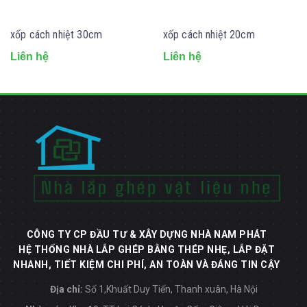
xốp cách nhiệt 30cm
xốp cách nhiệt 20cm
Liên hệ
Liên hệ
CÔNG TY CP ĐẦU TƯ & XÂY DỰNG NHÀ NAM PHÁT
HỆ THỐNG NHÀ LẮP GHÉP BẰNG THÉP NHẸ, LẮP ĐẶT
NHANH, TIẾT KIỆM CHI PHÍ, AN TOÀN VÀ ĐÁNG TIN CẬY
Địa chỉ:
Số 1,Khuất Duy Tiến, Thanh xuân, Hà Nội