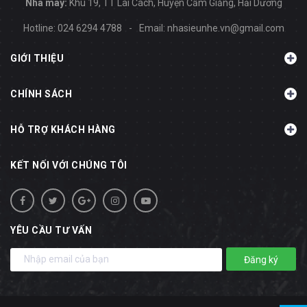
Nhà máy:
Khu 19, TT Lai Cách, Huyện Cẩm Giằng, Hải Dương
Hotline:
024 6294 4788
-
Email:
nhasieunhe.vn@gmail.com
GIỚI THIỆU
CHÍNH SÁCH
HỖ TRỢ KHÁCH HÀNG
KẾT NỐI VỚI CHÚNG TÔI
YÊU CẦU TƯ VẤN
Đăng ký