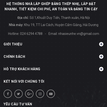
HỆ THỐNG NHÀ LẮP GHÉP BẰNG THÉP NHẸ, LẮP ĐẶT
NHANH, TIẾT KIỆM CHI PHÍ, AN TOÀN VÀ ĐÁNG TIN CẬY
Địa chỉ:
Số 1,Khuất Duy Tiến, Thanh xuân, Hà Nội
Nhà máy:
Khu 19, TT Lai Cách, Huyện Cẩm Giằng, Hải Dương
Hotline:
024 6294 4788
-
Email:
nhasieunhe.vn@gmail.com
GIỚI THIỆU
CHÍNH SÁCH
HỖ TRỢ KHÁCH HÀNG
KẾT NỐI VỚI CHÚNG TÔI
YÊU CẦU TƯ VẤN