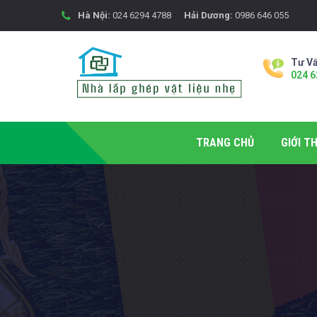
Hà Nội:
024 6294 4788
Hải Dương:
0986 646 055
Tư Vấ
024 6
TRANG CHỦ
GIỚI TH