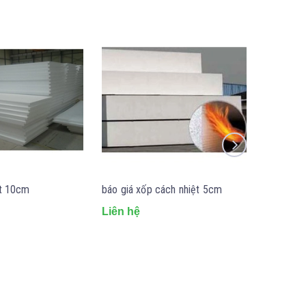
ệt 10cm
báo giá xốp cách nhiệt 5cm
xốp cách
Liên hệ
Liên hệ