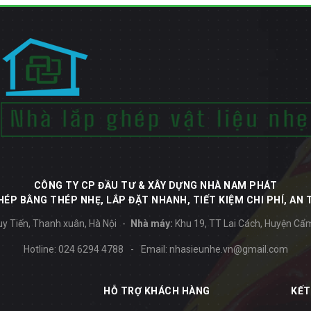
CÔNG TY CP ĐẦU TƯ & XÂY DỰNG NHÀ NAM PHÁT
ÉP BẰNG THÉP NHẸ, LẮP ĐẶT NHANH, TIẾT KIỆM CHI PHÍ, AN 
y Tiến, Thanh xuân, Hà Nội
Nhà máy:
Khu 19, TT Lai Cách, Huyện Cẩ
Hotline:
024 6294 4788
-
Email:
nhasieunhe.vn@gmail.com
HỖ TRỢ KHÁCH HÀNG
KẾT