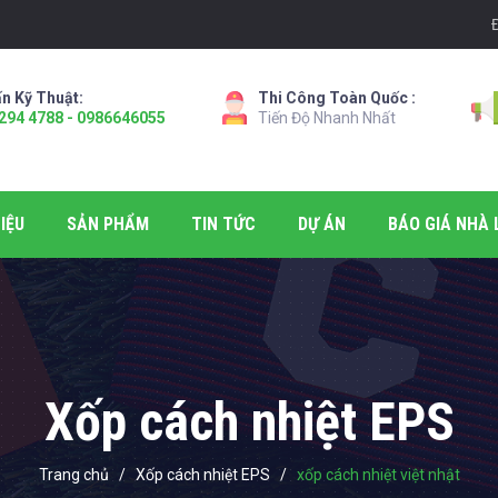
n Kỹ Thuật:
Thi Công Toàn Quốc :
294 4788 - 0986646055
Tiến Độ Nhanh Nhất
IỆU
SẢN PHẨM
TIN TỨC
DỰ ÁN
BÁO GIÁ NHÀ 
Xốp cách nhiệt EPS
Trang chủ
/
Xốp cách nhiệt EPS
/
xốp cách nhiệt việt nhật