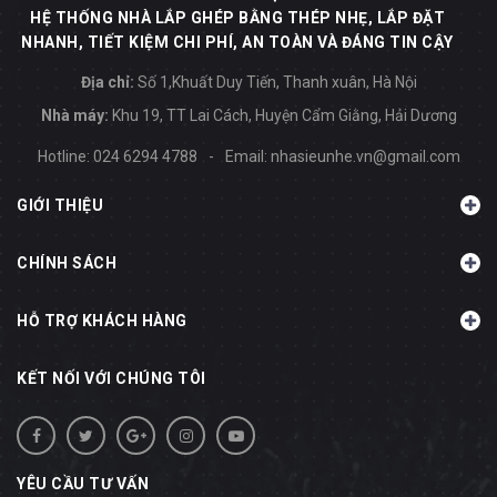
HỆ THỐNG NHÀ LẮP GHÉP BẰNG THÉP NHẸ, LẮP ĐẶT
NHANH, TIẾT KIỆM CHI PHÍ, AN TOÀN VÀ ĐÁNG TIN CẬY
Địa chỉ:
Số 1,Khuất Duy Tiến, Thanh xuân, Hà Nội
Nhà máy:
Khu 19, TT Lai Cách, Huyện Cẩm Giằng, Hải Dương
Hotline:
024 6294 4788
-
Email:
nhasieunhe.vn@gmail.com
GIỚI THIỆU
CHÍNH SÁCH
HỖ TRỢ KHÁCH HÀNG
KẾT NỐI VỚI CHÚNG TÔI
YÊU CẦU TƯ VẤN