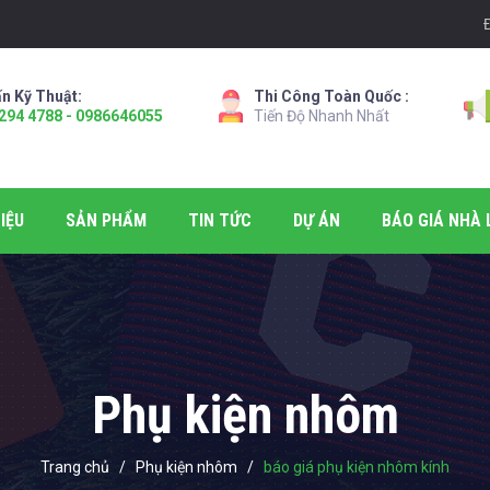
n Kỹ Thuật:
Thi Công Toàn Quốc :
294 4788 - 0986646055
Tiến Độ Nhanh Nhất
IỆU
SẢN PHẨM
TIN TỨC
DỰ ÁN
BÁO GIÁ NHÀ 
Phụ kiện nhôm
Trang chủ
/
Phụ kiện nhôm
/
báo giá phụ kiện nhôm kính