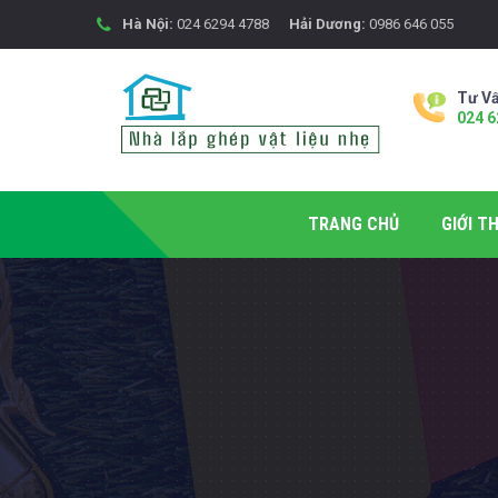
Hà Nội:
024 6294 4788
Hải Dương:
0986 646 055
Tư Vấ
024 6
TRANG CHỦ
GIỚI TH