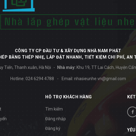
CÔNG TY CP ĐẦU TƯ & XÂY DỰNG NHÀ NAM PHÁT
ÉP BẰNG THÉP NHẸ, LẮP ĐẶT NHANH, TIẾT KIỆM CHI PHÍ, AN 
y Tiến, Thanh xuân, Hà Nội
Nhà máy:
Khu 19, TT Lai Cách, Huyện Cẩ
Hotline:
024 6294 4788
-
Email:
nhasieunhe.vn@gmail.com
HỖ TRỢ KHÁCH HÀNG
KẾT
t
Tìm kiếm
uyển
Đăng nhập
Đăng ký
YÊU