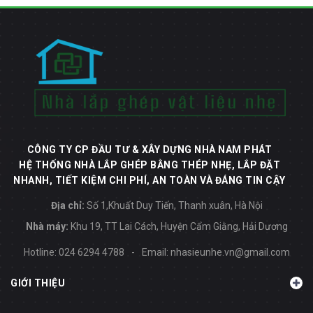
CÔNG TY CP ĐẦU TƯ & XÂY DỰNG NHÀ NAM PHÁT
HỆ THỐNG NHÀ LẮP GHÉP BẰNG THÉP NHẸ, LẮP ĐẶT
NHANH, TIẾT KIỆM CHI PHÍ, AN TOÀN VÀ ĐÁNG TIN CẬY
Địa chỉ:
Số 1,Khuất Duy Tiến, Thanh xuân, Hà Nội
Nhà máy:
Khu 19, TT Lai Cách, Huyện Cẩm Giằng, Hải Dương
Hotline:
024 6294 4788
-
Email:
nhasieunhe.vn@gmail.com
GIỚI THIỆU