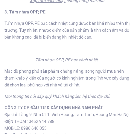
Xốp tấm cách nhiệt
chống nóng mái nhà
3. Tấm nhựa OPP, PE
Tấm nhựa OPP, PE bạc cách nhiệt cũng được bán khá nhiều trên thị
trường. Tuy nhiên, nhược điểm của sản phẩm là tính cách âm và độ
bền không cao, dễ bị biến dạng khi nhiệt độ cao.
Tấm nhựa OPP, PE bạc cách nhiệt
Mặc dù phong phú
sản phẩm chống nóng
, song người mua nên
tham khảo ý kiến của người có kinh nghiệm trong lĩnh vực xây dựng
để chọn loại phù hợp với nhà và tài chính.
Mọi thông tin hỏi đáp quý khách hàng liên hệ theo địa chỉ:
CÔNG TY CP ĐẦU TƯ & XÂY DỰNG NHÀ NAM PHÁT
Địa chỉ: Tầng 9, Nhà CT1, Vĩnh Hoàng, Tam Trinh, Hoàng Mai, Hà Nội
ĐIỆN THOẠI : 0462 944 788
MOBILE: 0986 646 055