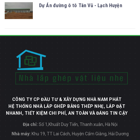
Dự Án đường ô tô Tân Vũ - Lạch Huyện
CÔNG TY CP ĐẦU TƯ & XÂY DỰNG NHÀ NAM PHÁT
HỆ THỐNG NHÀ LẮP GHÉP BẰNG THÉP NHẸ, LẮP ĐẶT
NHANH, TIẾT KIỆM CHI PHÍ, AN TOÀN VÀ ĐÁNG TIN CẬY
Địa chỉ:
Số 1,Khuất Duy Tiến, Thanh xuân, Hà Nội
Nhà máy:
Khu 19, TT Lai Cách, Huyện Cẩm Giằng, Hải Dương