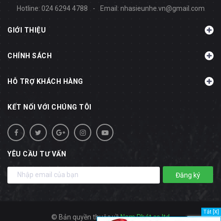
Hotline:
024 6294 4788
-
Email:
nhasieunhe.vn@gmail.com
GIỚI THIỆU
CHÍNH SÁCH
HỖ TRỢ KHÁCH HÀNG
KẾT NỐI VỚI CHÚNG TÔI
YÊU CẦU TƯ VẤN
Đăng ký
Tắt [X]
© Bản quyền thuộc về
Nam Phát co.ltd