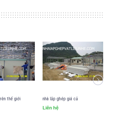
rên thế giới
nhà lắp ghép giá cả
xây nhà l
Liên hệ
Liên hệ