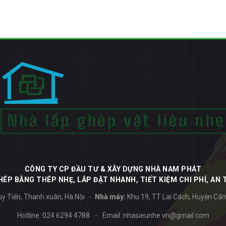
CÔNG TY CP ĐẦU TƯ & XÂY DỰNG NHÀ NAM PHÁT
ÉP BẰNG THÉP NHẸ, LẮP ĐẶT NHANH, TIẾT KIỆM CHI PHÍ, AN 
y Tiến, Thanh xuân, Hà Nội
Nhà máy:
Khu 19, TT Lai Cách, Huyện Cẩ
Hotline:
024 6294 4788
-
Email:
nhasieunhe.vn@gmail.com