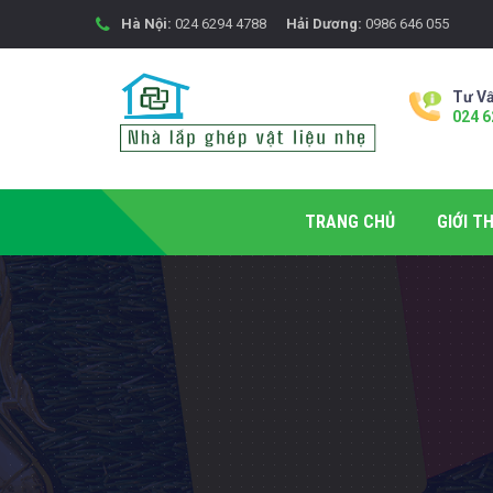
Hà Nội:
024 6294 4788
Hải Dương:
0986 646 055
Tư Vấ
024 6
TRANG CHỦ
GIỚI TH