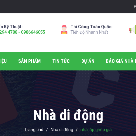
n Kỹ Thuật:
Thi Công Toàn Quốc :
294 4788 - 0986646055
Tiến Độ Nhanh Nhất
IỆU
SẢN PHẨM
TIN TỨC
DỰ ÁN
BÁO GIÁ NHÀ 
Nhà di động
Trang chủ
/
Nhà di động
/
nhà lắp ghép giá