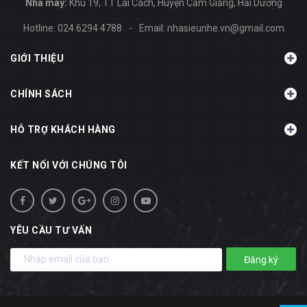
Nhà máy:
Khu 19, TT Lai Cách, Huyện Cẩm Giằng, Hải Dương
Hotline:
024 6294 4788
-
Email:
nhasieunhe.vn@gmail.com
GIỚI THIỆU
CHÍNH SÁCH
HỖ TRỢ KHÁCH HÀNG
KẾT NỐI VỚI CHÚNG TÔI
YÊU CẦU TƯ VẤN
Đăng ký