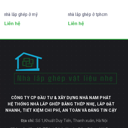
nhà lắp ghép ở mỹ
nhà lắp ghép ở tphcm
Liên hệ
Liên hệ
CÔNG TY CP ĐẦU TƯ & XÂY DỰNG NHÀ NAM PHÁT
HỆ THỐNG NHÀ LẮP GHÉP BẰNG THÉP NHẸ, LẮP ĐẶT
NHANH, TIẾT KIỆM CHI PHÍ, AN TOÀN VÀ ĐÁNG TIN CẬY
Địa chỉ:
Số 1,Khuất Duy Tiến, Thanh xuân, Hà Nội