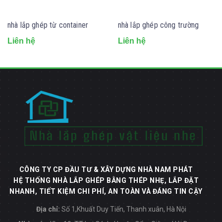
nhà lắp ghép từ container
nhà lắp ghép công trường
Liên hệ
Liên hệ
CÔNG TY CP ĐẦU TƯ & XÂY DỰNG NHÀ NAM PHÁT
HỆ THỐNG NHÀ LẮP GHÉP BẰNG THÉP NHẸ, LẮP ĐẶT
NHANH, TIẾT KIỆM CHI PHÍ, AN TOÀN VÀ ĐÁNG TIN CẬY
Địa chỉ:
Số 1,Khuất Duy Tiến, Thanh xuân, Hà Nội