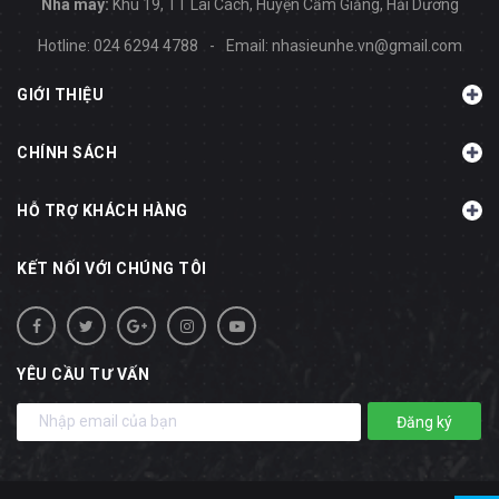
Nhà máy:
Khu 19, TT Lai Cách, Huyện Cẩm Giằng, Hải Dương
Hotline:
024 6294 4788
-
Email:
nhasieunhe.vn@gmail.com
GIỚI THIỆU
CHÍNH SÁCH
HỖ TRỢ KHÁCH HÀNG
KẾT NỐI VỚI CHÚNG TÔI
YÊU CẦU TƯ VẤN
Đăng ký