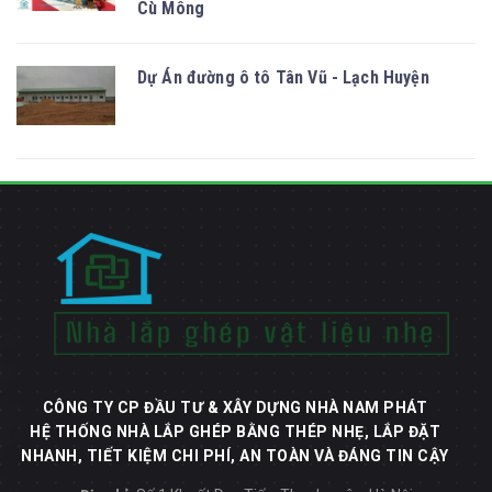
Cù Mông
Dự Án đường ô tô Tân Vũ - Lạch Huyện
CÔNG TY CP ĐẦU TƯ & XÂY DỰNG NHÀ NAM PHÁT
HỆ THỐNG NHÀ LẮP GHÉP BẰNG THÉP NHẸ, LẮP ĐẶT
NHANH, TIẾT KIỆM CHI PHÍ, AN TOÀN VÀ ĐÁNG TIN CẬY