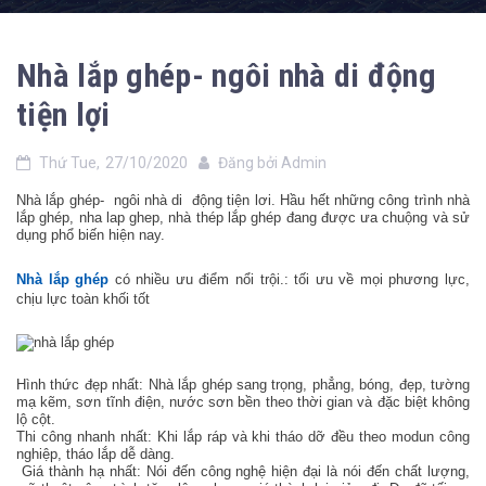
Nhà lắp ghép- ngôi nhà di động
tiện lợi
Thứ Tue,
27/10/2020
Đăng bởi
Admin
Nhà lắp ghép- ngôi nhà di động tiện lơi. Hầu hết những công trình nhà
lắp ghép, nha lap ghep, nhà thép lắp ghép đang được ưa chuộng và sử
dụng phổ biến hiện nay.
Nhà lắp ghép
có nhiều ưu điểm nổi trội.: tối ưu về mọi phương lực,
chịu lực toàn khối tốt
Hình thức đẹp nhất: Nhà lắp ghép sang trọng, phẳng, bóng, đẹp, tường
mạ kẽm, sơn tĩnh điện, nước sơn bền theo thời gian và đặc biệt không
lộ cột.
Thi công nhanh nhất: Khi lắp ráp và khi tháo dỡ đều theo modun công
nghiệp, tháo lắp dễ dàng.
Giá thành hạ nhất: Nói đến công nghệ hiện đại là nói đến chất lượng,