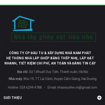
CÔNG TY CP ĐẦU TƯ & XÂY DỰNG NHÀ NAM PHÁT
HỆ THỐNG NHÀ LẮP GHÉP BẰNG THÉP NHẸ, LẮP ĐẶT
NHANH, TIẾT KIỆM CHI PHÍ, AN TOÀN VÀ ĐÁNG TIN CẬY
Địa chỉ:
Số 1,Khuất Duy Tiến, Thanh xuân, Hà Nội
Nhà máy:
Khu 19, TT Lai Cách, Huyện Cẩm Giằng, Hải Dương
Hotline:
024 6294 4788
-
Email:
nhasieunhe.vn@gmail.com
GIỚI THIỆU