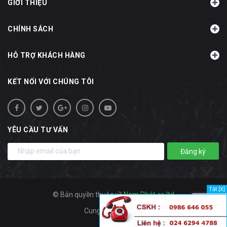
GIỚI THIỆU
CHÍNH SÁCH
HỖ TRỢ KHÁCH HÀNG
KẾT NỐI VỚI CHÚNG TÔI
YÊU CẦU TƯ VẤN
Đăng ký
Tắt [X]
© Bản quyền thuộc về
Nam Phát co.ltd
Cung cấp bởi
Sapo