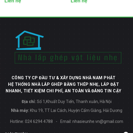
Liên hệ
Liên hệ
CÔNG TY CP ĐẦU TƯ & XÂY DỰNG NHÀ NAM PHÁT
HỆ THỐNG NHÀ LẮP GHÉP BẰNG THÉP NHẸ, LẮP ĐẶT
NHANH, TIẾT KIỆM CHI PHÍ, AN TOÀN VÀ ĐÁNG TIN CẬY
Địa chỉ:
Số 1,Khuất Duy Tiến, Thanh xuân, Hà Nội
Nhà máy:
Khu 19, TT Lai Cách, Huyện Cẩm Giằng, Hải Dương
Hotline:
024 6294 4788
-
Email:
nhasieunhe.vn@gmail.com