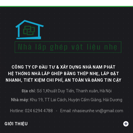
CÔNG TY CP ĐẦU TƯ & XÂY DỰNG NHÀ NAM PHÁT
HỆ THỐNG NHÀ LẮP GHÉP BẰNG THÉP NHẸ, LẮP ĐẶT
NHANH, TIẾT KIỆM CHI PHÍ, AN TOÀN VÀ ĐÁNG TIN CẬY
Địa chỉ:
Số 1,Khuất Duy Tiến, Thanh xuân, Hà Nội
Nhà máy:
Khu 19, TT Lai Cách, Huyện Cẩm Giằng, Hải Dương
Hotline:
024 6294 4788
-
Email:
nhasieunhe.vn@gmail.com
GIỚI THIỆU