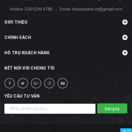
Hotline:
024 6294 4788
-
Email:
nhasieunhe.vn@gmail.com
GIỚI THIỆU
CHÍNH SÁCH
HỖ TRỢ KHÁCH HÀNG
KẾT NỐI VỚI CHÚNG TÔI
YÊU CẦU TƯ VẤN
Đăng ký
Tắt [X]