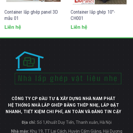
Container lắp ghép panel 3D
Container lắp ghép 10''-
mẫu 01
CH001
Liên hệ
Liên hệ
CÔNG TY CP ĐẦU TƯ & XÂY DỰNG NHÀ NAM PHÁT
HỆ THỐNG NHÀ LẮP GHÉP BẰNG THÉP NHẸ, LẮP ĐẶT
NHANH, TIẾT KIỆM CHI PHÍ, AN TOÀN VÀ ĐÁNG TIN CẬY
Địa chỉ:
Số 1,Khuất Duy Tiến, Thanh xuân, Hà Nội
Nhà máy:
Khu 19, TT Lai Cách, Huyện Cẩm Giằng, Hải Dương