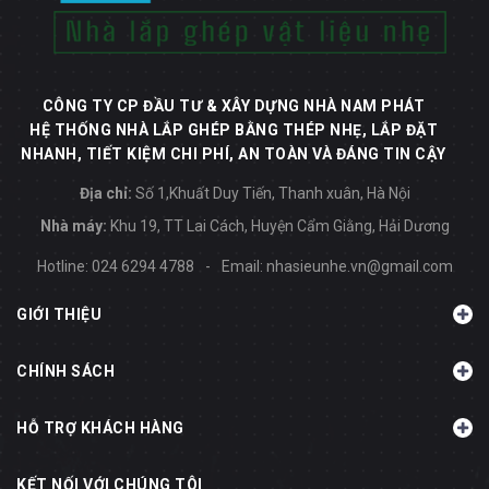
CÔNG TY CP ĐẦU TƯ & XÂY DỰNG NHÀ NAM PHÁT
HỆ THỐNG NHÀ LẮP GHÉP BẰNG THÉP NHẸ, LẮP ĐẶT
NHANH, TIẾT KIỆM CHI PHÍ, AN TOÀN VÀ ĐÁNG TIN CẬY
Địa chỉ:
Số 1,Khuất Duy Tiến, Thanh xuân, Hà Nội
Nhà máy:
Khu 19, TT Lai Cách, Huyện Cẩm Giằng, Hải Dương
Hotline:
024 6294 4788
-
Email:
nhasieunhe.vn@gmail.com
GIỚI THIỆU
CHÍNH SÁCH
HỖ TRỢ KHÁCH HÀNG
KẾT NỐI VỚI CHÚNG TÔI